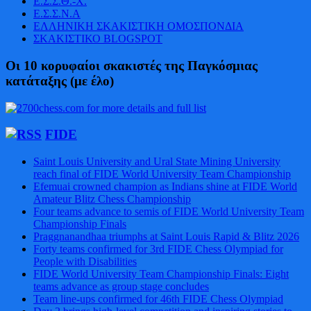
Ε.Σ.Σ.Θ.-Χ.
Ε.Σ.Σ.Ν.Α
ΕΛΛΗΝΙΚΗ ΣΚΑΚΙΣΤΙΚΗ ΟΜΟΣΠΟΝΔΙΑ
ΣΚΑΚΙΣΤΙΚΟ BLOGSPOT
Οι 10 κορυφαίοι σκακιστές της Παγκόσμιας
κατάταξης (με έλο)
FIDE
Saint Louis University and Ural State Mining University
reach final of FIDE World University Team Championship
Efemuai crowned champion as Indians shine at FIDE World
Amateur Blitz Chess Championship
Four teams advance to semis of FIDE World University Team
Championship Finals
Praggnanandhaa triumphs at Saint Louis Rapid & Blitz 2026
Forty teams confirmed for 3rd FIDE Chess Olympiad for
People with Disabilities
FIDE World University Team Championship Finals: Eight
teams advance as group stage concludes
Team line-ups confirmed for 46th FIDE Chess Olympiad