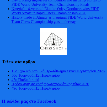
Day 2 brings high-level competition and inspiring stories to
FIDE World University Team Championship Finals
Nigeria’s 14-year-old Ekunke Odey Goodness wins FIDE
World Amateur Rapid Chess Championship 2026
History made in Almaty as inaugural FIDE World University
Team Chess Championship gets underway
Τελευταία άρθρα
15ο Σχολικό Ατομικό Πρωτάθλημα Σκάκι Περιστερίου 2026
50ο Τουρνουά ΠΣ Περιστερίου
47o Παιδικό rapid
Πρόσκληση σε κοπή πρωτοχρονιάτικης πίτας 2026
49ο Τουρνουά ΠΣ Περιστερίου
Η σελίδα μας στο Facebook