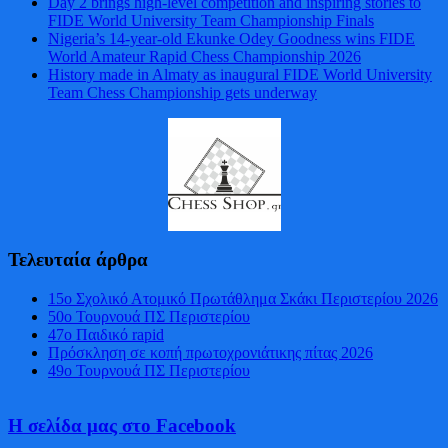
Day 2 brings high-level competition and inspiring stories to
FIDE World University Team Championship Finals
Nigeria’s 14-year-old Ekunke Odey Goodness wins FIDE
World Amateur Rapid Chess Championship 2026
History made in Almaty as inaugural FIDE World University
Team Chess Championship gets underway
Τελευταία άρθρα
15ο Σχολικό Ατομικό Πρωτάθλημα Σκάκι Περιστερίου 2026
50ο Τουρνουά ΠΣ Περιστερίου
47o Παιδικό rapid
Πρόσκληση σε κοπή πρωτοχρονιάτικης πίτας 2026
49ο Τουρνουά ΠΣ Περιστερίου
Η σελίδα μας στο Facebook