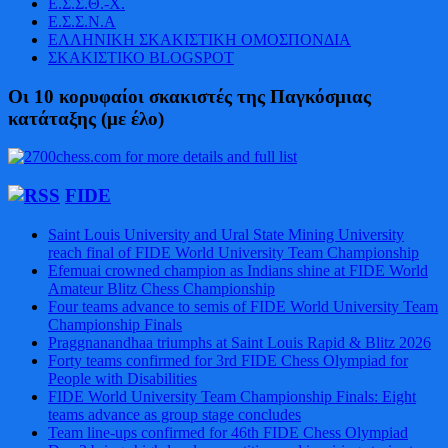
Ε.Σ.Σ.Θ.-Χ.
Ε.Σ.Σ.Ν.Α
ΕΛΛΗΝΙΚΗ ΣΚΑΚΙΣΤΙΚΗ ΟΜΟΣΠΟΝΔΙΑ
ΣΚΑΚΙΣΤΙΚΟ BLOGSPOT
Οι 10 κορυφαίοι σκακιστές της Παγκόσμιας
κατάταξης (με έλο)
FIDE
Saint Louis University and Ural State Mining University
reach final of FIDE World University Team Championship
Efemuai crowned champion as Indians shine at FIDE World
Amateur Blitz Chess Championship
Four teams advance to semis of FIDE World University Team
Championship Finals
Praggnanandhaa triumphs at Saint Louis Rapid & Blitz 2026
Forty teams confirmed for 3rd FIDE Chess Olympiad for
People with Disabilities
FIDE World University Team Championship Finals: Eight
teams advance as group stage concludes
Team line-ups confirmed for 46th FIDE Chess Olympiad