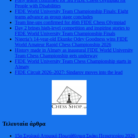
Forty teams confirmed for 3rd FIDE Chess Olympiad for
People with Disabilities
FIDE World University Team Championship Finals: Eight
teams advance as group stage concludes
Team line-ups confirmed for 46th FIDE Chess Olympiad
Day 2 brings high-level competition and inspiring stories to
FIDE World University Team Championship Finals
Nigeria’s 14-year-old Ekunke Odey Goodness wins FIDE
World Amateur Rapid Chess Championship 2026
History made in Almaty as inaugural FIDE World University
Team Chess Championship gets underway
FIDE World University Team Chess Championship starts in
Almaty
FIDE Circuit 2026–2027: Sindarov moves into the lead
Τελευταία άρθρα
15ο Σχολικό Ατομικό Πρωτάθλημα Σκάκι Περιστερίου 2026