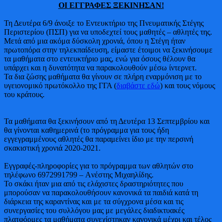
ΟΙ ΕΓΓΡΑΦΕΣ ΞΕΚΙΝΗΣΑΝ!
Τη Δευτέρα 6/9 άνοιξε το Εντευκτήριο της Πνευματικής Στέγης
Περιστερίου (ΠΣΠ) για να υποδεχτεί τους μαθητές – αθλητές της.
Μετά από μια ακόμα δύσκολη χρονιά, όπου η Στέγη ήταν
πρωτοπόρα στην τηλεκπαίδευση, είμαστε έτοιμοι να ξεκινήσουμε
τα μαθήματα στο εντευκτήριο μας, ενώ για όσους θέλουν θα
υπάρχει και η δυνατότητα να παρακολουθούν μέσω ίντερνετ.
Τα δια ζώσης μαθήματα θα γίνουν σε πλήρη εναρμόνιση με το
υγειονομικό πρωτόκολλο της ΓΓΑ (
διαβάστε εδώ
) και τους νόμους
του κράτους.
Τα μαθήματα θα ξεκινήσουν από τη Δευτέρα 13 Σεπτεμβρίου και
θα γίνονται καθημερινά (το πρόγραμμα για τους ήδη
εγγεγραμμένους αθλητές θα παραμείνει ίδιο με την περσινή
σκακιστική χρονιά 2020-2021.
Εγγραφές-πληροφορίες για το πρόγραμμα των αθλητών στο
τηλέφωνο 6972991799 – Aνέστης Μιχαηλίδης.
Το σκάκι ήταν μια από τις ελάχιστες δραστηριότητες που
μπορούσαν να παρακολουθήσουν κανονικά τα παιδιά κατά τη
διάρκεια της καραντίνας και με τα σύγχρονα μέσα και τις
συνεργασίες του συλλόγου μας με μεγάλες διαδικτυακές
πλατφόρμες τα μαθήματα συνεχίστηκαν κανονικά μέχρι και τέλος