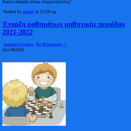
Καλή επιtυχία στους συμμετέχοντες!
Posted by
admin
at 12:59 πμ
Έναρξη μαθημάτων μαθητικής περιόδου
2021-2022
Διάφορα Άρθρα
No Responses »
Σεπ
08
2021