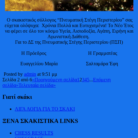
Ο σκακιστικός σύλλογος “Πνευματική Στέγη Περιστερίου” σας
εύχεται ολόψυχα: Χρόνια Πολλά και Ευτυχισμένα! Το Νέο Έτος
να φέρει σε όλο τον κόσμο Υγεία, Αισιοδοξία, Αγάπη, Ειρήνη και
Αγωνιστική Διάθεση.
Για το ΔΣ της Πνευματικής Στέγης Περιστερίου (ΠΣΠ)
Η Πρόεδρος Η Γραμματέας
Ευαγγελίου Μαρία Σαλταμάρα Έφη
Posted by
admin
at 9:51 μμ
Σελίδα 2 από 6
«Προηγούμενη σελίδα
1
2
3
4
5
...
Επόμενη
σελίδα»
Τελευταία σελίδα»
Γιατί σκάκι
ΛΙΓΑ ΛΟΓΙΑ ΓΙΑ ΤΟ ΣΚΑΚΙ
ΞΕΝΑ ΣΚΑΚΙΣΤΙΚΑ LINKS
CHESS RESULTS