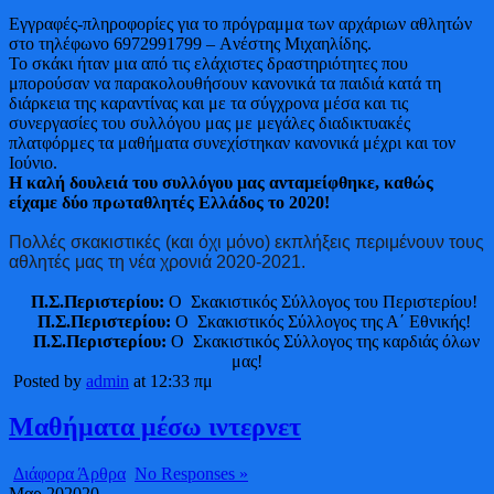
Εγγραφές-πληροφορίες για το πρόγραμμα των αρχάριων αθλητών
στο τηλέφωνο 6972991799 – Aνέστης Μιχαηλίδης.
Το σκάκι ήταν μια από τις ελάχιστες δραστηριότητες που
μπορούσαν να παρακολουθήσουν κανονικά τα παιδιά κατά τη
διάρκεια της καραντίνας και με τα σύγχρονα μέσα και τις
συνεργασίες του συλλόγου μας με μεγάλες διαδικτυακές
πλατφόρμες τα μαθήματα συνεχίστηκαν κανονικά μέχρι και τον
Ιούνιο.
Η καλή δουλειά του συλλόγου μας ανταμείφθηκε, καθώς
είχαμε δύο πρωταθλητές Ελλάδος το 2020!
Πολλές σκακιστικές (και όχι μόνο) εκπλήξεις περιμένουν τους
αθλητές μας τη νέα χρονιά 2020-2021.
Π.Σ.Περιστερίου:
Ο Σκακιστικός Σύλλογος του Περιστερίου!
Π.Σ.Περιστερίου:
Ο Σκακιστικός Σύλλογος της Α΄ Εθνικής!
Π.Σ.Περιστερίου:
Ο Σκακιστικός Σύλλογος της καρδιάς όλων
μας!
Posted by
admin
at 12:33 πμ
Μαθήματα μέσω ιντερνετ
Διάφορα Άρθρα
No Responses »
Μαρ
20
2020