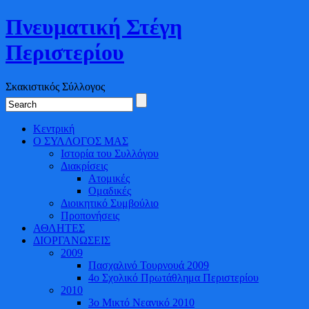
Πνευματική Στέγη
Περιστερίου
Σκακιστικός Σύλλογος
Κεντρική
Ο ΣΥΛΛΟΓΟΣ ΜΑΣ
Ιστορία του Συλλόγου
Διακρίσεις
Ατομικές
Ομαδικές
Διοικητικό Συμβούλιο
Προπονήσεις
ΑΘΛΗΤΕΣ
ΔΙΟΡΓΑΝΩΣΕΙΣ
2009
Πασχαλινό Τουρνουά 2009
4o Σχολικό Πρωτάθλημα Περιστερίου
2010
3ο Μικτό Νεανικό 2010