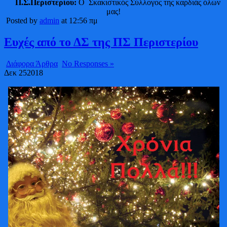
Π.Σ.Περιστερίου:
Ο Σκακιστικός Σύλλογος της καρδιάς όλων
μας!
Posted by
admin
at 12:56 πμ
Ευχές από το ΔΣ της ΠΣ Περιστερίου
Διάφορα Άρθρα
No Responses »
Δεκ
25
2018