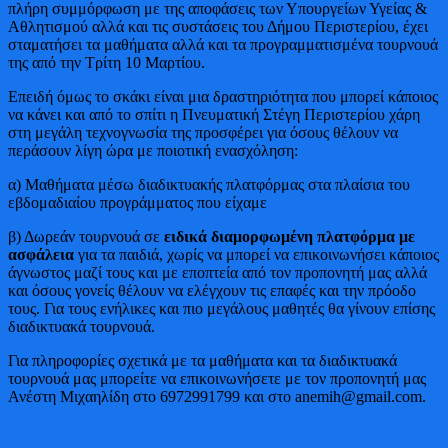
πλήρη συμμόρφωση με της αποφάσεις των Υπουργείων Υγείας &
Αθλητισμού αλλά και τις συστάσεις του Δήμου Περιστερίου, έχει
σταματήσει τα μαθήματα αλλά και τα προγραμματισμένα τουρνουά
της από την Τρίτη 10 Μαρτίου.
Επειδή όμως το σκάκι είναι μια δραστηριότητα που μπορεί κάποιος
να κάνει και από το σπίτι η Πνευματική Στέγη Περιστερίου χάρη
στη μεγάλη τεχνογνωσία της προσφέρει για όσους θέλουν να
περάσουν λίγη ώρα με ποιοτική ενασχόληση:
α) Μαθήματα μέσω διαδικτυακής πλατφόρμας στα πλαίσια του
εβδομαδιαίου προγράμματος που είχαμε
β) Δωρεάν τουρνουά σε
ειδικά διαμορφωμένη πλατφόρμα με
ασφάλεια
για τα παιδιά, χωρίς να μπορεί να επικοινωνήσει κάποιος
άγνωστος μαζί τους και με εποπτεία από τον προπονητή μας αλλά
και όσους γονείς θέλουν να ελέγχουν τις επαφές και την πρόοδο
τους. Για τους ενήλικες και πιο μεγάλους μαθητές θα γίνουν επίσης
διαδικτυακά τουρνουά.
Για πληροφορίες σχετικά με τα μαθήματα και τα διαδικτυακά
τουρνουά μας μπορείτε να επικοινωνήσετε με τον προπονητή μας
Ανέστη Μιχαηλίδη στο 6972991799 και στο anemih@gmail.com.