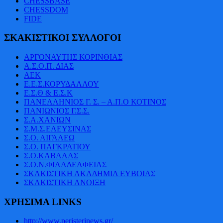
CHESSBASE
CHESSDOM
FIDE
ΣΚΑΚΙΣΤΙΚΟΙ ΣΥΛΛΟΓΟΙ
AΡΓΟΝΑΥΤΗΣ ΚΟΡΙΝΘΙΑΣ
Α.Σ.Ο.Π. ΔΙΑΣ
ΑΕΚ
Ε.Ε.Σ.ΚΟΡΥΔΑΛΛΟΥ
Ε.Σ.Θ & Ε.Σ.Κ
ΠΑΝΕΛΛΗΝΙΟΣ Γ. Σ. – Α.Π.Ο ΚΟΤΙΝΟΣ
ΠΑΝΙΩΝΙΟΣ Γ.Σ.Σ.
Σ.Α.ΧΑΝΙΩΝ
Σ.Μ.Σ.ΕΛΕΥΣΙΝΑΣ
Σ.Ο. ΑΙΓΑΛΕΩ
Σ.Ο. ΠΑΓΚΡΑΤΙΟΥ
Σ.Ο.ΚΑΒΑΛΑΣ
Σ.Ο.Ν.ΦΙΛΑΔΕΛΦΕΙΑΣ
ΣΚΑΚΙΣΤΙΚΗ ΑΚΑΔΗΜΙΑ ΕΥΒΟΙΑΣ
ΣΚΑΚΙΣΤΙΚΗ ΑΝΟΙΞΗ
ΧΡΗΣΙΜΑ LINKS
http://www.peristerinews.gr/