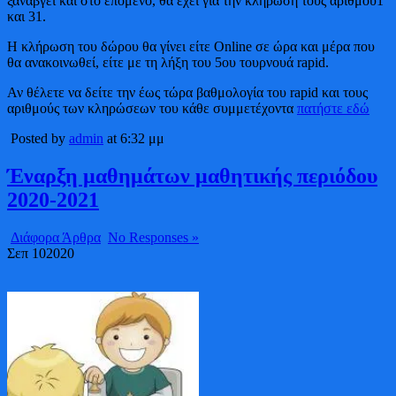
ξαναβγεί και στο επόμενο, θα έχει για την κλήρωση τους αριθμού1
και 31.
Η κλήρωση του δώρου θα γίνει είτε Online σε ώρα και μέρα που
θα ανακοινωθεί, είτε με τη λήξη του 5ου τουρνουά rapid.
Αν θέλετε να δείτε την έως τώρα βαθμολογία του rapid και τους
αριθμούς των κληρώσεων του κάθε συμμετέχοντα
πατήστε εδώ
Posted by
admin
at 6:32 μμ
Έναρξη μαθημάτων μαθητικής περιόδου
2020-2021
Διάφορα Άρθρα
No Responses »
Σεπ
10
2020