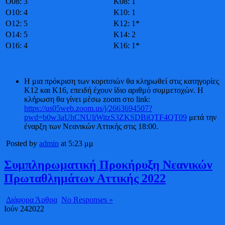
O08: 3
K08: 1
O10: 4
K10: 1
O12: 5
K12: 1*
O14: 5
K14: 2
O16: 4
K16: 1*
Η μια πρόκριση των κοριτσιών θα κληρωθεί στις κατηγορίες
Κ12 και Κ16, επειδή έχουν ίδιο αριθμό συμμετοχών. Η
κλήρωση θα γίνει μέσω zoom στο link:
https://us05web.zoom.us/j/2663694507?
pwd=b0w3aUhCNUliWitzS3ZKSDBiQTF4QT09
μετά την
έναρξη των Νεανικών Αττικής στις 18:00.
Posted by
admin
at 5:23 μμ
Συμπληρωματική Προκήρυξη Νεανικών
Πρωταθλημάτων Αττικής 2022
Διάφορα Άρθρα
No Responses »
Ιούν
24
2022